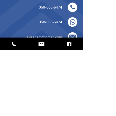
058-665-5474
058-665-5474
yakirariam@gmail.com
אחד העם 35, קדימה
Physio_house_kadima
עקבו אחרינו בפייסבוק